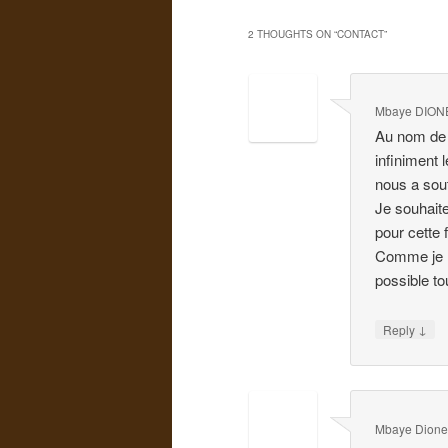
2 THOUGHTS ON “
CONTACT
”
Mbaye DION
Au nom de 
infiniment 
nous a sout
Je souhait
pour cette 
Comme je le
possible t
↓
Reply
Mbaye Dion