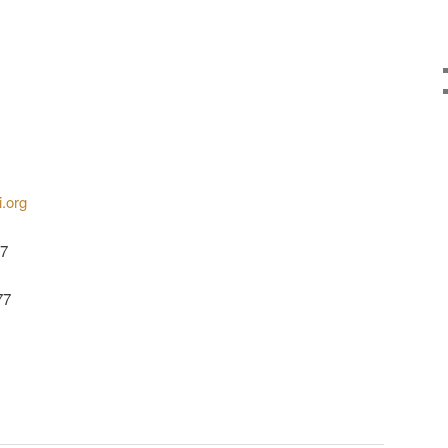
i.org
77
77