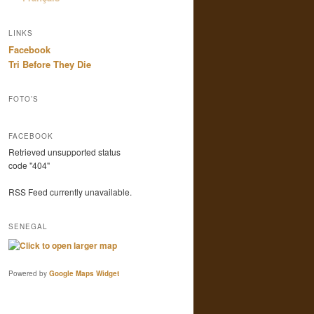
LINKS
Facebook
Tri Before They Die
FOTO’S
FACEBOOK
Retrieved unsupported status
code "404"
RSS Feed currently unavailable.
SENEGAL
Powered by
Google Maps Widget