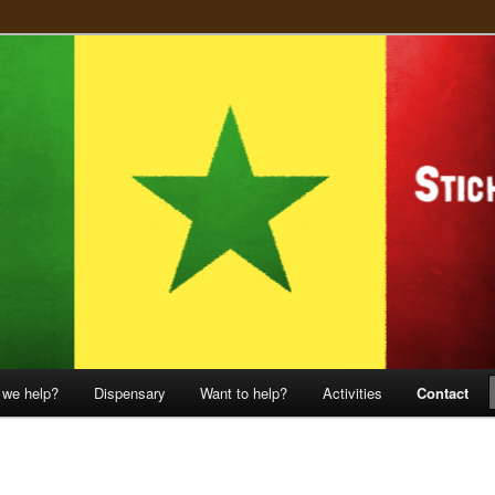
ekomst
te Cobi
 we help?
Dispensary
Want to help?
Activities
Contact