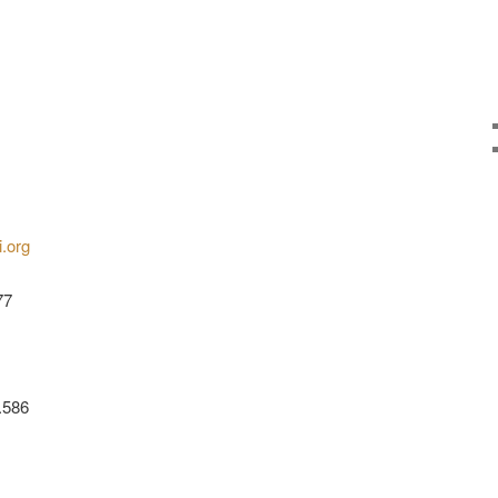
i.org
77
.586