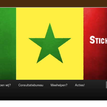
ekomst
te Cobi
pen wij?
Consultatiebureau
Meehelpen?
Acties!