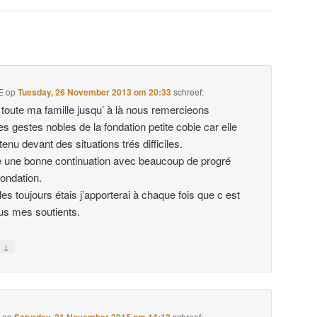
E
op
Tuesday, 26 November 2013 om 20:33
schreef:
toute ma famille jusqu’ à là nous remercieons
les gestes nobles de la fondation petite cobie car elle
enu devant des situations trés difficiles.
e une bonne continuation avec beaucoup de progré
fondation.
s toujours étais j’apporterai à chaque fois que c est
ous mes soutients.
↓
n
e
op
Saturday, 21 November 2015 om 14:12
schreef: