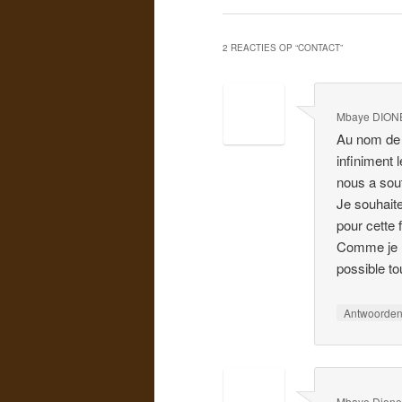
2 REACTIES OP “
CONTACT
”
Mbaye DION
Au nom de 
infiniment 
nous a sout
Je souhait
pour cette 
Comme je le
possible t
Antwoorde
Mbaye Dion