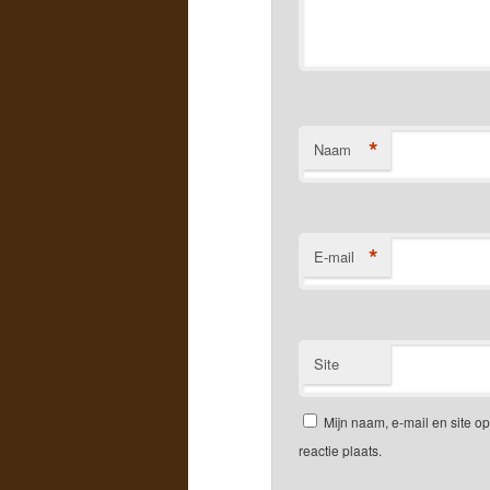
*
Naam
*
E-mail
Site
Mijn naam, e-mail en site 
reactie plaats.