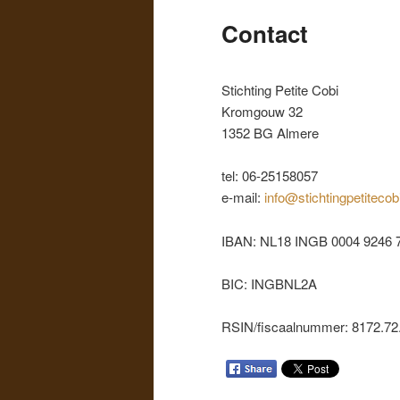
de
Contact
primaire
Stichting Petite Cobi
inhoud
Kromgouw 32
1352 BG Almere
tel: 06-25158057
e-mail:
info@stichtingpetitecob
IBAN: NL18 INGB 0004 9246 
BIC: INGBNL2A
RSIN/fiscaalnummer: 8172.72