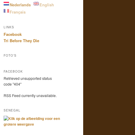
Nederlands
English
Français
LINKS
Facebook
Tri Before They Die
FOTO’S
FACEBOOK
Retrieved unsupported status
code "404"
RSS Feed currently unavailable.
SENEGAL